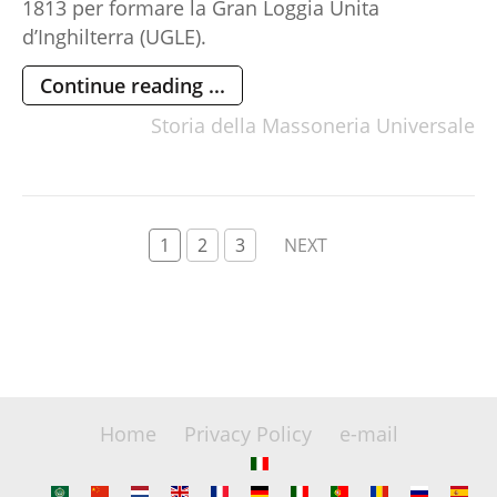
1813 per formare la Gran Loggia Unita
d’Inghilterra (UGLE).
Continue reading ...
Storia della Massoneria Universale
1
2
3
NEXT
Home
Privacy Policy
e-mail