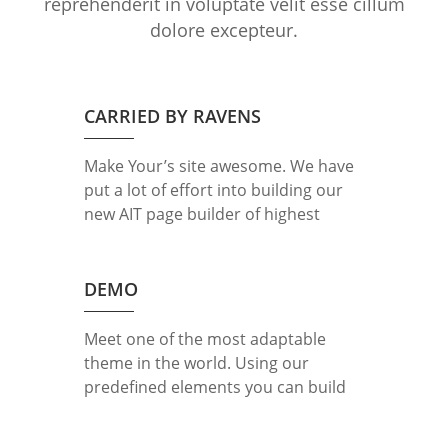
reprehenderit in voluptate velit esse cillum
dolore excepteur.
CARRIED BY RAVENS
Make Your’s site awesome. We have
put a lot of effort into building our
new AIT page builder of highest
standard and performance. It is all
for you to help you. Lorem ipsum
dolor sit amet, consectetur
DEMO
adipisicing elit, sed do eiusmod
tempor incididunt ut labore et
Meet one of the most adaptable
dolore magna aliqua. Ut enim ad
theme in the world. Using our
minim veniam, […]
predefined elements you can build
easily any professional looking
website today. Lorem ipsum dolor sit