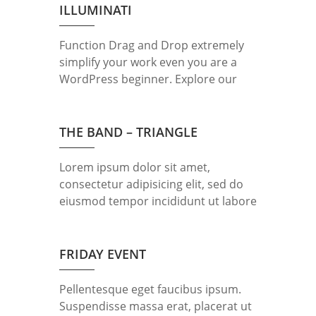
amet, consectetur adipisicing elit,
ILLUMINATI
sed do eiusmod tempor incididunt
ut labore et dolore magna aliqua. Ut
Function Drag and Drop extremely
enim ad minim veniam, quis nostrud
simplify your work even you are a
exercitation ullamco laboris nisi ut
WordPress beginner. Explore our
aliquip […]
unique items order function using
mouse. Lorem ipsum dolor sit amet,
consectetur adipisicing elit, sed do
THE BAND – TRIANGLE
eiusmod tempor incididunt ut labore
et dolore magna aliqua. Ut enim ad
Lorem ipsum dolor sit amet,
minim veniam, quis nostrud
consectetur adipisicing elit, sed do
exercitation ullamco laboris nisi ut
eiusmod tempor incididunt ut labore
aliquip ex […]
et dolore magna aliqua. Ut enim ad
minim veniam, quis nostrud
exercitation ullamco laboris nisi ut
FRIDAY EVENT
aliquip ex ea commodo consequat.
Duis aute irure dolor in
Pellentesque eget faucibus ipsum.
reprehenderit in voluptte velit.
Suspendisse massa erat, placerat ut