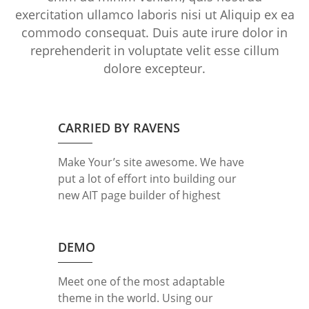
exercitation ullamco laboris nisi ut Aliquip ex ea
commodo consequat. Duis aute irure dolor in
reprehenderit in voluptate velit esse cillum
dolore excepteur.
CARRIED BY RAVENS
Make Your’s site awesome. We have
put a lot of effort into building our
new AIT page builder of highest
standard and performance. It is all
for you to help you. Lorem ipsum
dolor sit amet, consectetur
DEMO
adipisicing elit, sed do eiusmod
tempor incididunt ut labore et
Meet one of the most adaptable
dolore magna aliqua. Ut enim ad
theme in the world. Using our