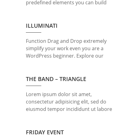
minim veniam, […]
predefined elements you can build
easily any professional looking
website today. Lorem ipsum dolor sit
amet, consectetur adipisicing elit,
ILLUMINATI
sed do eiusmod tempor incididunt
ut labore et dolore magna aliqua. Ut
Function Drag and Drop extremely
enim ad minim veniam, quis nostrud
simplify your work even you are a
exercitation ullamco laboris nisi ut
WordPress beginner. Explore our
aliquip […]
unique items order function using
mouse. Lorem ipsum dolor sit amet,
consectetur adipisicing elit, sed do
THE BAND – TRIANGLE
eiusmod tempor incididunt ut labore
et dolore magna aliqua. Ut enim ad
Lorem ipsum dolor sit amet,
minim veniam, quis nostrud
consectetur adipisicing elit, sed do
exercitation ullamco laboris nisi ut
eiusmod tempor incididunt ut labore
aliquip ex […]
et dolore magna aliqua. Ut enim ad
minim veniam, quis nostrud
exercitation ullamco laboris nisi ut
FRIDAY EVENT