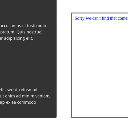
 accusamus et iusto odio
uptatum. Quis nostrud
r adipisicing elit.
elit, sed do eiusmod
. Ut enim ad minim veniam,
iquip ex ea commodo