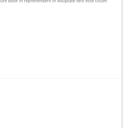
re dolor in reprehenderit in voluptate velit esse cillum