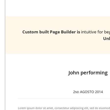
Custom built Page Builder is
intuitive for b
Unl
John performing
2
AGOSTO
2014
ND
et dolore
Lorem ipsum dolor sit amet, consectetur adipisicing elit, sed do eiusmod