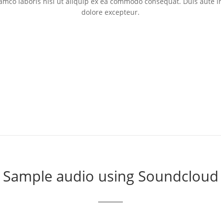
mco laboris nisi ut aliquip ex ea commodo consequat. Duis aute iru
dolore excepteur.
Sample audio using Soundcloud