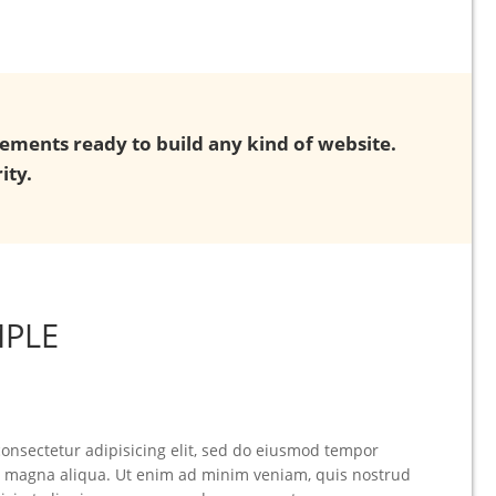
lements ready to build any kind of website.
ity.
ricBoots Tour 2014
MPLE
1
GENNAIO
2014
ST
consectetur adipisicing elit, sed do eiusmod tempor
re magna aliqua. Ut enim ad minim veniam, quis nostrud
scing elit. Curabitur ante elit, euismod in sollicitudin in, convallis
Lorem ipsum dol