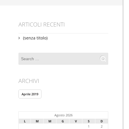
ARTICOLI RECENTI
(senza titolo)
ARCHIVI
Aprile 2019
Agosto 2026
L
M
M
G
V
S
D
1
2