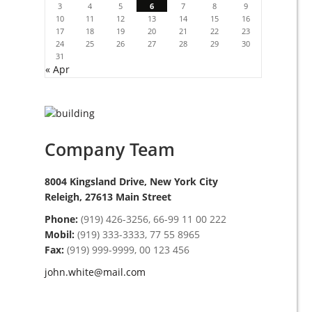
3
4
5
6
7
8
9
10
11
12
13
14
15
16
17
18
19
20
21
22
23
24
25
26
27
28
29
30
31
« Apr
Company Team
8004 Kingsland Drive, New York City
Releigh, 27613 Main Street
Phone:
(919) 426-3256, 66-99 11 00 222
Mobil:
(919) 333-3333, 77 55 8965
Fax:
(919) 999-9999, 00 123 456
john.white@mail.com