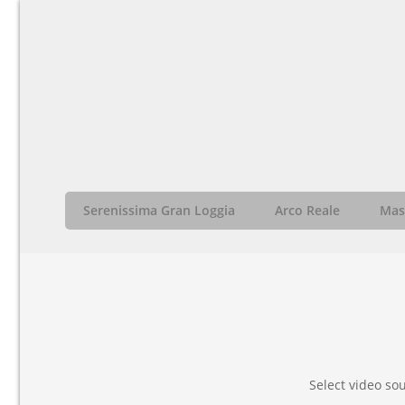
Serenissima Gran Loggia
Arco Reale
Mass
Select video so