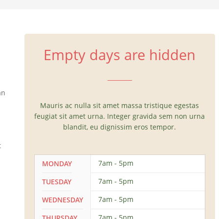
Empty days are hidden
an
Mauris ac nulla sit amet massa tristique egestas
feugiat sit amet urna. Integer gravida sem non urna
blandit, eu dignissim eros tempor.
t
7am - 5pm
MONDAY
7am - 5pm
TUESDAY
7am - 5pm
WEDNESDAY
7am - 5pm
THURSDAY