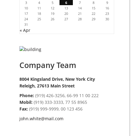
3
4
5
6
7
8
9
10
11
12
13
14
15
16
17
18
19
20
21
22
23
24
25
26
27
28
29
30
31
« Apr
Company Team
8004 Kingsland Drive, New York City
Releigh, 27613 Main Street
Phone:
(919) 426-3256, 66-99 11 00 222
Mobil:
(919) 333-3333, 77 55 8965
Fax:
(919) 999-9999, 00 123 456
john.white@mail.com