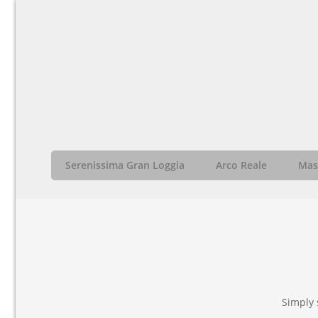
Serenissima Gran Loggia
Arco Reale
Mass
Simply 